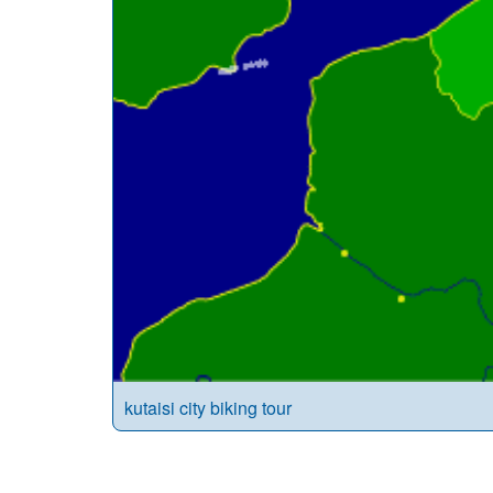
kutaisi city biking tour